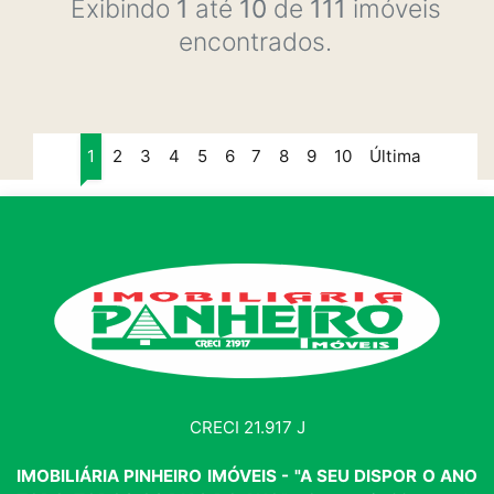
Exibindo
1
até
10
de
111
imóveis
encontrados.
1
2
3
4
5
6
7
8
9
10
Última
CRECI 21.917 J
IMOBILIÁRIA PINHEIRO IMÓVEIS - "A SEU DISPOR O ANO