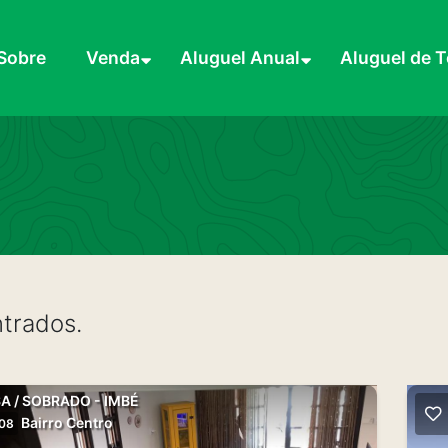
Sobre
Venda
Aluguel Anual
Aluguel de 
trados.
A / SOBRADO - IMBÉ
Bairro Centro
208