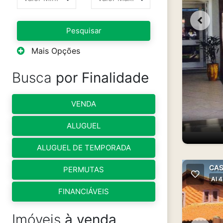
Pesquisar
Mais Opções
Busca
por Finalidade
VENDA
ALUGUEL
ALUGUEL DE TEMPORADA
CAS
PERMUTAS
AI 
FINANCIÁVEIS
Imóveis
à venda