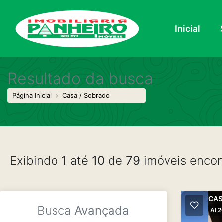
Inicial
Resultado da busca
Página Inicial
Casa / Sobrado
Exibindo
1
até
10
de
79
imóveis encon
CAS
Busca
Avançada
AI 