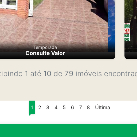
Temporada
Consulte Valor
xibindo
1
até
10
de
79
imóveis encontra
1
2
3
4
5
6
7
8
Última