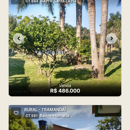
Bairro Santa Luzia
CT 684
Venda
R$ 486.000
RURAL - TRAMANDAÍ
Bairro Humaita
CT 581