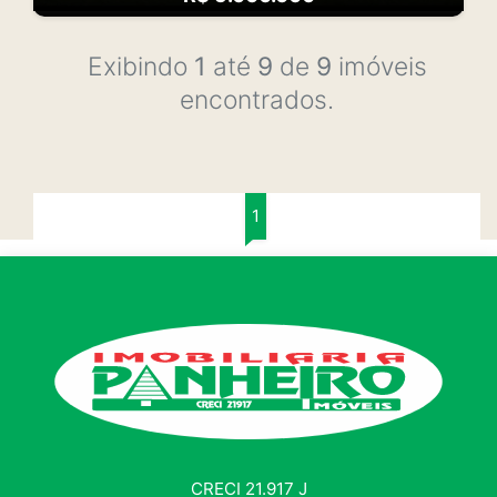
Exibindo
1
até
9
de
9
imóveis
encontrados.
1
CRECI 21.917 J