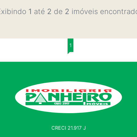
Exibindo
1
até
2
de
2
imóveis encontrad
1
CRECI 21.917 J