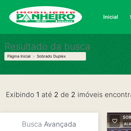
Inicial
Resultado da busca
Página Inicial
Sobrado Duplex
Exibindo
1
até
2
de
2
imóveis encontr
SOB
Busca
Avançada
ALA