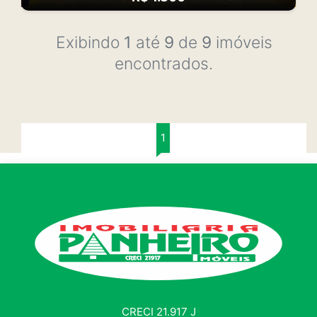
Exibindo
1
até
9
de
9
imóveis
encontrados.
1
CRECI 21.917 J