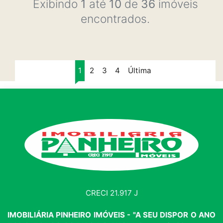
Exibindo
1
até
10
de
36
imóveis
encontrados.
1
2
3
4
Última
CRECI 21.917 J
IMOBILIÁRIA PINHEIRO IMÓVEIS - "A SEU DISPOR O ANO