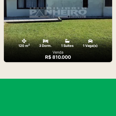
2
120 m
3 Dorm.
1 Suites
1 Vaga(s)
Venda
R$ 810.000