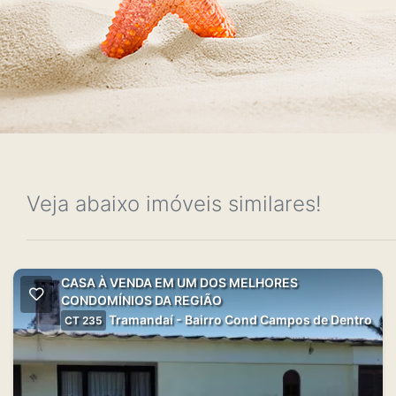
Veja abaixo imóveis similares!
CASA À VENDA EM UM DOS MELHORES
CONDOMÍNIOS DA REGIÃO
Tramandaí - Bairro Cond Campos de Dentro
CT 235