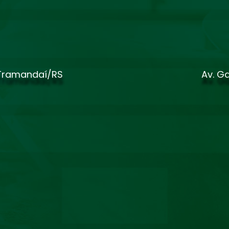
 Tramandaí/RS
Av. Ga