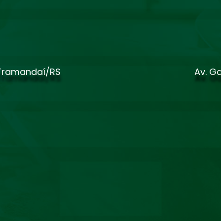
 Tramandaí/RS
Av. Ga