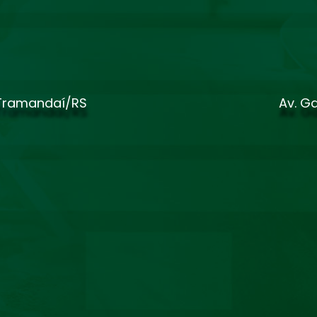
 Tramandaí/RS
Av. Ga